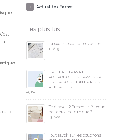
Actualités Earow
risque
Les plus lus
c’est
 la
La sécurité par la prévention.
11, Aug
stique
,
BRUIT AU TRAVAIL :
POURQUOI LE SUR-MESURE
EST LA SOLUTION LA PLUS
RENTABLE ?
01, Dec
Télétravail ? Présentiel ? Lequel
ièce ou
des deux est le mieux ?
03, Nov
Tout savoir sur les bouchons