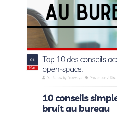
Top 10 des conseils acc
01
open-space.
Mar
Par
Earow by Prodways
Prévention / Ris
10 conseils simple
bruit au bureau