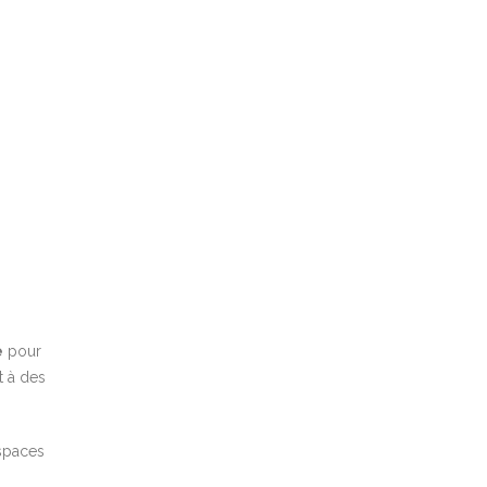
e
pour
t à des
spaces