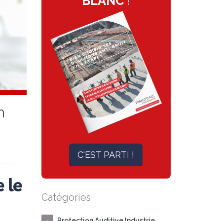
BLANC
!
n
C'EST PARTI !
 le
Catégories
Protection Auditive Industrie