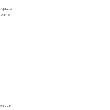
oquette.
 suivre
puisque