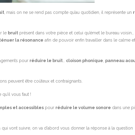
uit
, mais on ne se rend pas compte qu’au quotidien, il représente un
r le
bruit
présent dans votre pièce et celui qu’émet le bureau voisin… 
ténuer la résonance
afin de pouvoir enfin travailler dans le calme et
nagements pour
réduire le bruit
…
cloison phonique
,
panneau acou
tions peuvent être coûteux et contraignants.
 qu’il vous faut !
imples et accessibles
pour
réduire le volume sonore
dans une p
 qui vont suivre, on va d’abord vous donner la réponse à la question