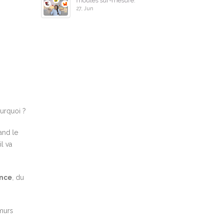
moulés sur-mesure.
27, Jun
urquoi ?
and le
l va
ance
, du
murs