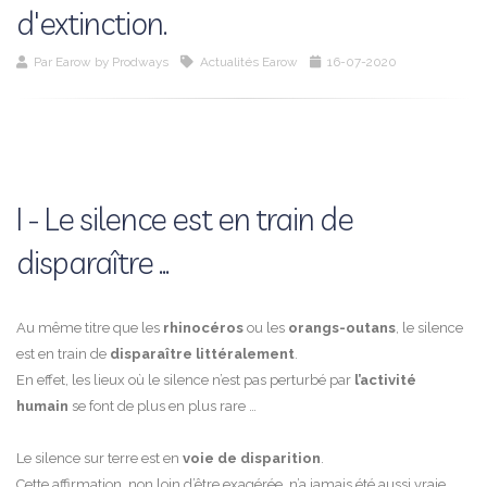
d'extinction.
Par
Earow by Prodways
Actualités Earow
16-07-2020
I - Le silence est en train de
disparaître ...
Au même titre que les
rhinocéros
ou les
orangs-outans
, le silence
est en train de
disparaître littéralement
.
En effet, les lieux où le silence n’est pas perturbé par
l’activité
humain
se font de plus en plus rare …
Le silence sur terre est en
voie de disparition
.
Cette affirmation, non loin d’être exagérée, n’a jamais été aussi vraie