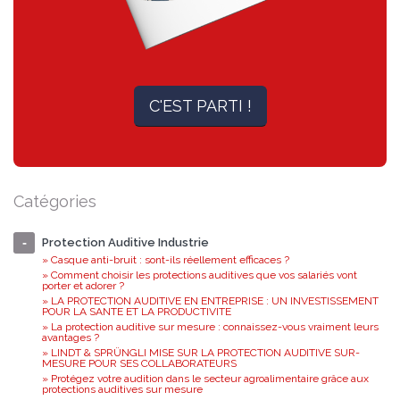
C'EST PARTI !
Catégories
Protection Auditive Industrie
» Casque anti-bruit : sont-ils réellement efficaces ?
» Comment choisir les protections auditives que vos salariés vont
porter et adorer ?
» LA PROTECTION AUDITIVE EN ENTREPRISE : UN INVESTISSEMENT
POUR LA SANTE ET LA PRODUCTIVITE
» La protection auditive sur mesure : connaissez-vous vraiment leurs
avantages ?
» LINDT & SPRÜNGLI MISE SUR LA PROTECTION AUDITIVE SUR-
MESURE POUR SES COLLABORATEURS
» Protégez votre audition dans le secteur agroalimentaire grâce aux
protections auditives sur mesure