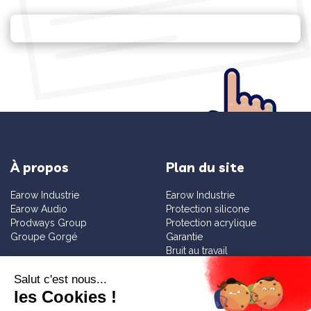
À propos
Plan du site
Earow Industrie
Earow Industrie
Earow Audio
Protection silicone
Prodways Group
Protection acrylique
Groupe Gorgé
Garantie
Bruit au travail
Sensibilisation
Services
Informations