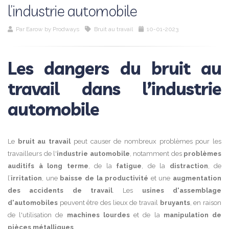
l’industrie automobile
Par
Earow by Prodways
Bruit au travail
10-01-2023
Les dangers du bruit au
travail dans l’industrie
automobile
Le
bruit au travail
peut causer de nombreux problèmes pour les
travailleurs de l'
industrie automobile
, notamment des
problèmes
auditifs à long terme
, de la
fatigue
, de la
distraction
, de
l’
irritation
, une
baisse de la productivité
et une
augmentation
des accidents de travail
. Les
usines d'assemblage
d'automobiles
peuvent être des lieux de travail
bruyants
, en raison
de l'utilisation de
machines lourdes
et de la
manipulation de
pièces métalliques
.