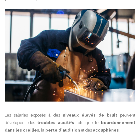
Les salariés exposés à des
niveaux élevés de bruit
peuvent
développer des
troubles auditifs
tels que le
bourdonnement
dans les oreilles
, la
perte d'audition
et des
acouphènes
.