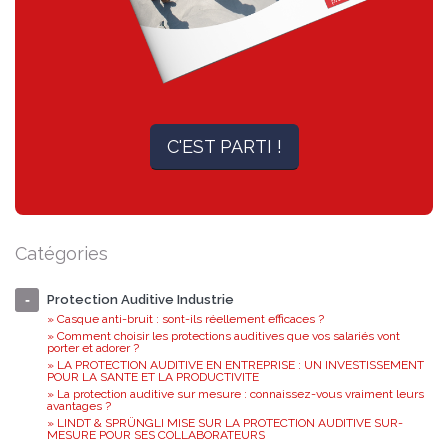
C'EST PARTI !
Catégories
Protection Auditive Industrie
» Casque anti-bruit : sont-ils réellement efficaces ?
» Comment choisir les protections auditives que vos salariés vont
porter et adorer ?
» LA PROTECTION AUDITIVE EN ENTREPRISE : UN INVESTISSEMENT
POUR LA SANTE ET LA PRODUCTIVITE
» La protection auditive sur mesure : connaissez-vous vraiment leurs
avantages ?
» LINDT & SPRÜNGLI MISE SUR LA PROTECTION AUDITIVE SUR-
MESURE POUR SES COLLABORATEURS