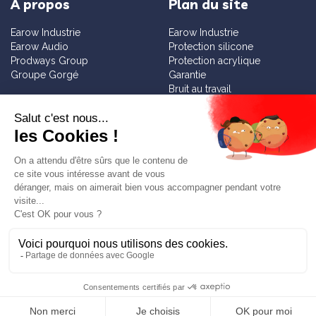
À propos
Plan du site
Earow Industrie
Earow Industrie
Earow Audio
Protection silicone
Prodways Group
Protection acrylique
Groupe Gorgé
Garantie
Bruit au travail
Sensibilisation
Services
Informations
Diagnostic bruit gratuit
Contact
Tester nos solutions
Mentions légales
Faire un devis
Blog
Demande de fiche technique
Newsletter
©Earow Industrie 2026