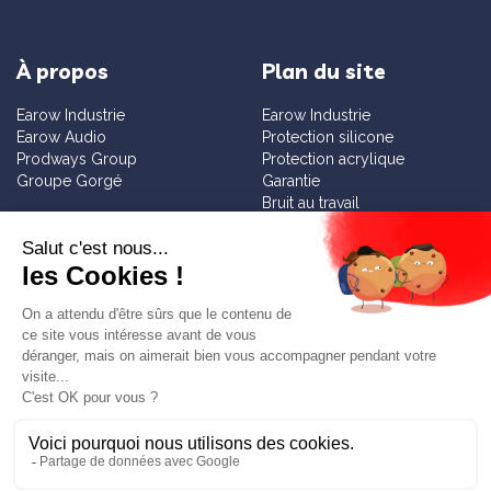
À propos
Plan du site
Earow Industrie
Earow Industrie
Earow Audio
Protection silicone
Prodways Group
Protection acrylique
Groupe Gorgé
Garantie
Bruit au travail
Sensibilisation
Services
Informations
Diagnostic bruit gratuit
Contact
Tester nos solutions
Mentions légales
Faire un devis
Blog
Demande de fiche technique
Newsletter