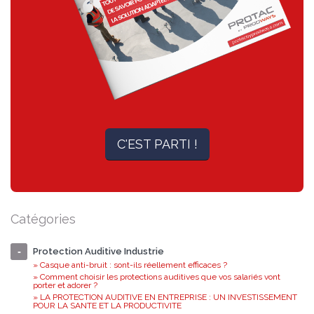
C'EST PARTI !
Catégories
Protection Auditive Industrie
» Casque anti-bruit : sont-ils réellement efficaces ?
» Comment choisir les protections auditives que vos salariés vont
porter et adorer ?
» LA PROTECTION AUDITIVE EN ENTREPRISE : UN INVESTISSEMENT
POUR LA SANTE ET LA PRODUCTIVITE