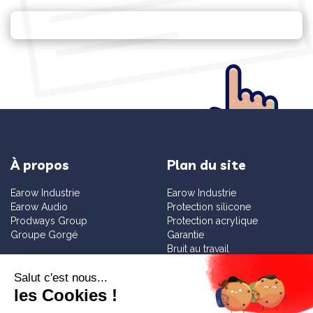
À propos
Plan du site
Earow Industrie
Earow Industrie
Earow Audio
Protection silicone
Prodways Group
Protection acrylique
Groupe Gorgé
Garantie
Bruit au travail
Sensibilisation
Services
Informations
Diagnostic bruit gratuit
Contact