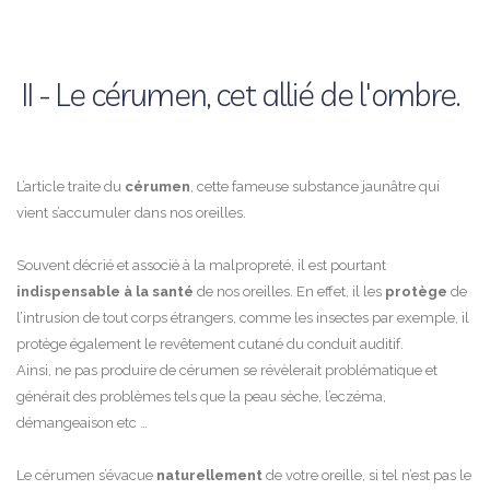
II - Le cérumen, cet allié de l'ombre.
L’article traite du
cérumen
, cette fameuse substance jaunâtre qui
vient s’accumuler dans nos oreilles.
Souvent décrié et associé à la malpropreté, il est pourtant
indispensable à la santé
de nos oreilles. En effet, il les
protège
de
l’intrusion de tout corps étrangers, comme les insectes par exemple, il
protège également le revêtement cutané du conduit auditif.
Ainsi, ne pas produire de cérumen se révèlerait problématique et
générait des problèmes tels que la peau sèche, l’eczéma,
démangeaison etc …
Le cérumen s’évacue
naturellement
de votre oreille, si tel n’est pas le