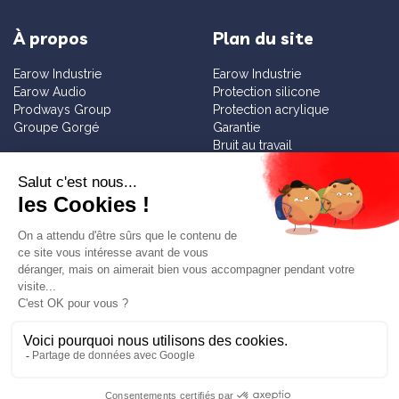
À propos
Plan du site
Earow Industrie
Earow Industrie
Earow Audio
Protection silicone
Prodways Group
Protection acrylique
Groupe Gorgé
Garantie
Bruit au travail
Sensibilisation
Services
Informations
Diagnostic bruit gratuit
Contact
Tester nos solutions
Mentions légales
Faire un devis
Blog
Demande de fiche technique
Newsletter