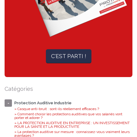
C'EST PARTI !
Catégories
Protection Auditive Industrie
» Casque anti-bruit : sont-ils réellement efficaces ?
» Comment choisir les protections auditives que vos salariés vont
porter et adorer ?
» LA PROTECTION AUDITIVE EN ENTREPRISE : UN INVESTISSEMENT
POUR LA SANTE ET LA PRODUCTIVITE
» La protection auditive sur mesure : connaissez-vous vraiment leurs
avantages ?