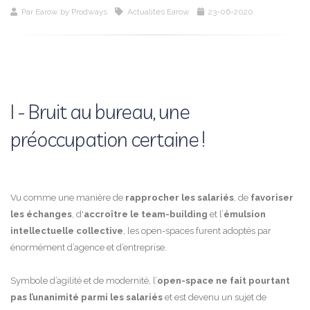
Par
Earow by Prodways
Actualités Earow
23-06-2020
I - Bruit au bureau, une
préoccupation certaine !
Vu comme une manière de
rapprocher les salariés
, de
favoriser
les échanges
, d'
accroître le team-building
et l’
émulsion
intellectuelle collective
, les open-spaces furent adoptés par
énormément d’agence et d’entreprise.
Symbole d’agilité et de modernité, l’
open-space ne fait pourtant
pas l’unanimité parmi les salariés
et est devenu un sujet de