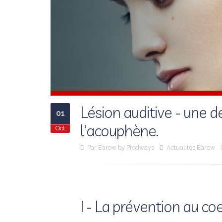
Lésion auditive - une d
01
l'acouphène.
Oct
Par
Earow by Prodways
Actualités Earow
I - La prévention au co