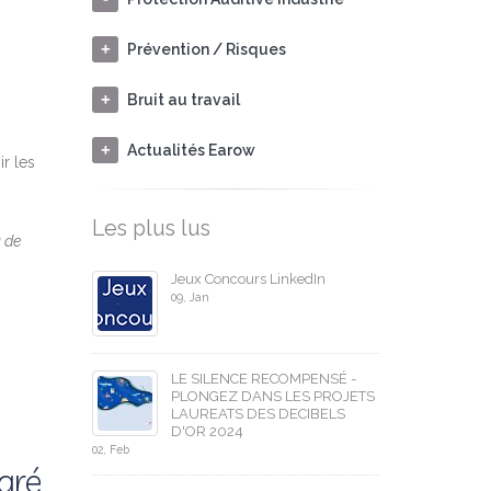
Prévention / Risques
Bruit au travail
Actualités Earow
ir les
Les plus lus
u de
Jeux Concours LinkedIn
09, Jan
LE SILENCE RECOMPENSÉ -
PLONGEZ DANS LES PROJETS
LAUREATS DES DECIBELS
D'OR 2024
02, Feb
lgré