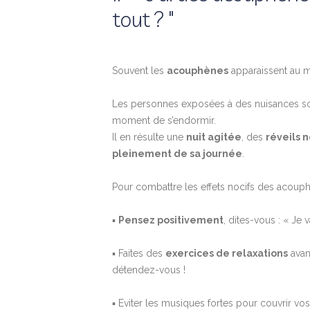
tout ? "
Souvent les
acouphènes
apparaissent au m
Les personnes exposées à des nuisances son
moment de s’endormir.
Il en résulte une
nuit agitée
, des
réveils 
pleinement de sa journée
.
Pour combattre les effets nocifs des acouph
▪
Pensez positivement
, dites-vous : « Je
▪ Faites des
exercices de relaxations
avan
détendez-vous !
▪ Eviter les musiques fortes pour couvrir 