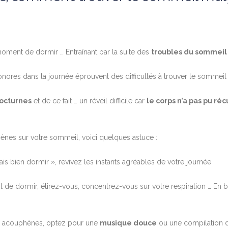
oment de dormir … Entraînant par la suite des
troubles du sommeil
ores dans la journée éprouvent des difficultés à trouver le sommeil
nocturnes
et de ce fait … un réveil difficile car
le corps n’a pas pu ré
ènes sur votre sommeil, voici quelques astuce :
 vais bien dormir », revivez les instants agréables de votre journée
t de dormir, étirez-vous, concentrez-vous sur votre respiration … En b
vos acouphènes, optez pour une
musique douce
ou une compilation 