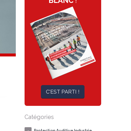
BLANC
!
C'EST PARTI !
Catégories
Protection Auditive Industrie