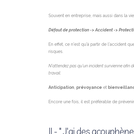
Souvent en entreprise, mais aussi dans la vie
Défaut de protection -> Accident -> Protect
En effet, ce n'est qu'à partir de l'accident
risques.
N'attendez pas qu'un incident survienne afin d
travail.
Anticipation
,
prévoyance
et
bienveillan
Encore une fois, il est préférable de préveni
II - " J'ai des acouph