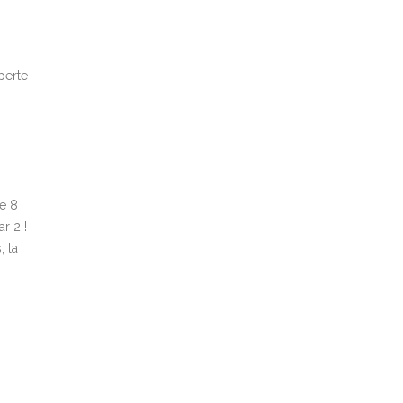
perte
de 8
r 2 !
, la